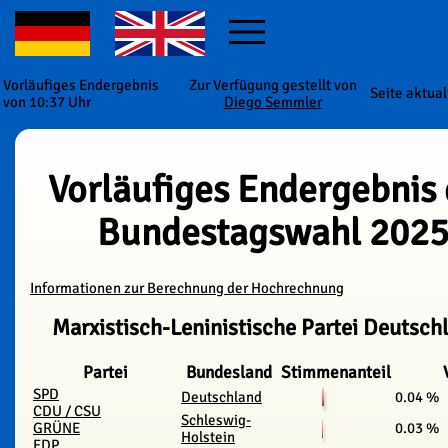
Vorläufiges Endergebnis
Zur Verfügung gestellt von
Seite aktual
von 10:37 Uhr
Diego Semmler
Vorläufiges Endergebnis 
Bundestagswahl 202
Informationen zur Berechnung der Hochrechnung
Marxistisch-Leninistische Partei Deutsch
Partei
Bundesland
Stimmenanteil
SPD
Deutschland
0.04 %
CDU / CSU
Schleswig-
GRÜNE
0.03 %
Holstein
FDP