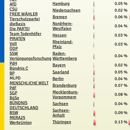
Hamburg
0.05 %
AfD
CSU
Niedersachsen
0.02 %
FREIE WÄHLER
Bremen
0.06 %
Tierschutzpartei
Nordrhein-
dieBasis
0.04 %
Westfalen
Die PARTEI
Team Todenhöfer
Hessen
0.03 %
PIRATEN
Rheinland-
Volt
0.03 %
Pfalz
ÖDP
SSW
Baden-
0.04 %
Verjüngungsforschung
Württemberg
PdH
Bayern
0.02 %
Bündnis C
Saarland
0.05 %
BP
MLPD
Berlin
0.04 %
MENSCHLICHE WELT
Brandenburg
0.07 %
PdF
Mecklenburg-
SGP
0.08 %
Vorpommern
BüSo
BÜNDNIS
Sachsen
0.04 %
DEUTSCHLAND
Sachsen-
BSW
0.09 %
Anhalt
MERA25
Thüringen
0.13 %
WerteUnion