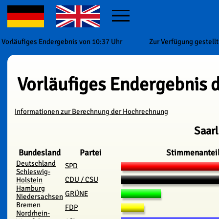
Vorläufiges Endergebnis von 10:37 Uhr
Zur Verfügung gestell
Vorläufiges Endergebnis
Informationen zur Berechnung der Hochrechnung
Saar
Bundesland
Partei
Stimmenantei
Deutschland
SPD
Schleswig-
CDU / CSU
Holstein
Hamburg
GRÜNE
Niedersachsen
Bremen
FDP
Nordrhein-