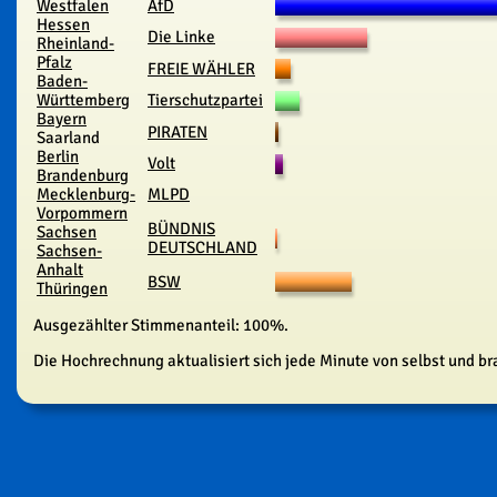
Westfalen
AfD
Hessen
Die Linke
Rheinland-
Pfalz
FREIE WÄHLER
Baden-
Württemberg
Tierschutzpartei
Bayern
PIRATEN
Saarland
Berlin
Volt
Brandenburg
Mecklenburg-
MLPD
Vorpommern
BÜNDNIS
Sachsen
DEUTSCHLAND
Sachsen-
Anhalt
BSW
Thüringen
Ausgezählter Stimmenanteil: 100%.
Die Hochrechnung aktualisiert sich jede Minute von selbst und b