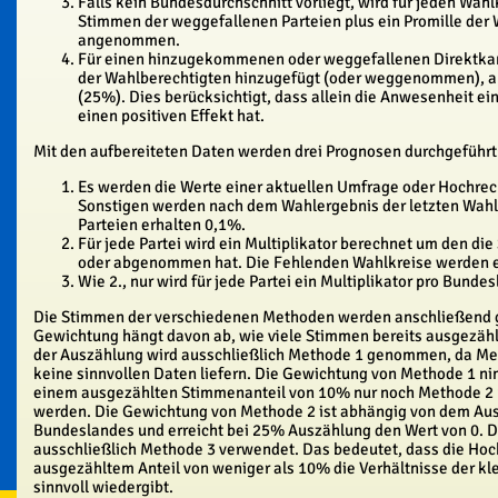
Falls kein Bundesdurchschnitt vorliegt, wird für jeden Wahlk
Stimmen der weggefallenen Parteien plus ein Promille der
angenommen.
Für einen hinzugekommenen oder weggefallenen Direktka
der Wahlberechtigten hinzugefügt (oder weggenommen), a
(25%). Dies berücksichtigt, dass allein die Anwesenheit e
einen positiven Effekt hat.
Mit den aufbereiteten Daten werden drei Prognosen durchgeführt
Es werden die Werte einer aktuellen Umfrage oder Hochrec
Sonstigen werden nach dem Wahlergebnis der letzten Wahl 
Parteien erhalten 0,1%.
Für jede Partei wird ein Multiplikator berechnet um den di
oder abgenommen hat. Die Fehlenden Wahlkreise werden e
Wie 2., nur wird für jede Partei ein Multiplikator pro Bunde
Die Stimmen der verschiedenen Methoden werden anschließend g
Gewichtung hängt davon ab, wie viele Stimmen bereits ausgezähl
der Auszählung wird ausschließlich Methode 1 genommen, da Me
keine sinnvollen Daten liefern. Die Gewichtung von Methode 1 nim
einem ausgezählten Stimmenanteil von 10% nur noch Methode 2 
werden. Die Gewichtung von Methode 2 ist abhängig von dem Aus
Bundeslandes und erreicht bei 25% Auszählung den Wert von 0. 
ausschließlich Methode 3 verwendet. Das bedeutet, dass die Ho
ausgezähltem Anteil von weniger als 10% die Verhältnisse der kle
sinnvoll wiedergibt.